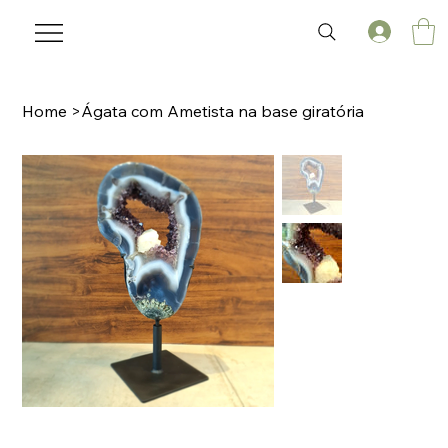
Home
>
Ágata com Ametista na base giratória
🌟 Welcome to our help center!
Tell us, how can we solve your issue?
Laviz Home Decor
Tap to chat