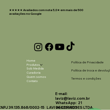
★★★★★ Avaliados com nota 5,0★ em mais de 500
avaliações no Google
Home
Política de Privacidade
Produtos
Sob Medida
Política de troca e devoluç
Curadoria
Quem somos
Termos e condições
Contato
E-mail:
Laviz Home Decor
laviz@laviz.com.br
Online
WhatsApp: 21
CNPJ 39.135.868/0002-15 LAVI DECORACOES LTDA.
964266801
🗓️ Opening Hours: Mon-Fri 9:00 - 16:00