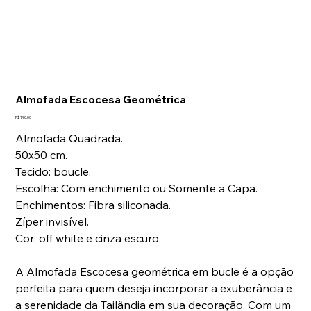
Laviz Home Decor
Tap to chat
Almofada Escocesa Geométrica
Preço
R$ 190,00
Almofada Quadrada.
50x50 cm.
Tecido: boucle.
Escolha: Com enchimento ou Somente a Capa.
Enchimentos: Fibra siliconada.
Zíper invisível.
Cor: off white e cinza escuro.
A Almofada Escocesa geométrica em bucle é a opção
perfeita para quem deseja incorporar a exuberância e
a serenidade da Tailândia em sua decoração. Com um