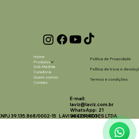
Home
Política de Privacidade
Produtos
Sob Medida
Política de troca e devoluç
Curadoria
Quem somos
Termos e condições
Contato
E-mail:
Laviz Home Decor
laviz@laviz.com.br
Online
WhatsApp: 21
CNPJ 39.135.868/0002-15 LAVI DECORACOES LTDA.
964266801
🗓️ Opening Hours: Mon-Fri 9:00 - 16:00