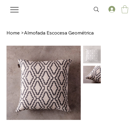
Home
>
Almofada Escocesa Geométrica
🌟 Welcome to our help center!
Tell us, how can we solve your issue?