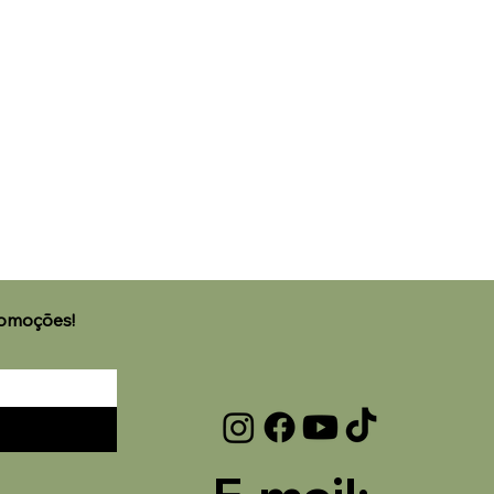
🌟 Welcome to our help
romoções!
center!
Tell us, how can we solve your issue?
Laviz Home Decor
Tap to chat