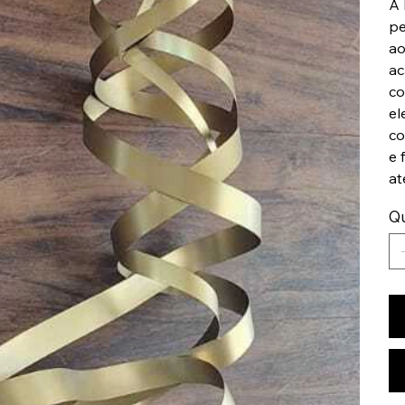
A 
pe
ao
ac
co
el
co
e 
at
Q