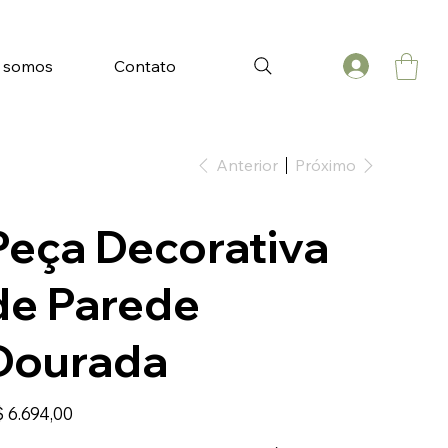
 somos
Contato
Anterior
Próximo
Peça Decorativa
de Parede
Dourada
ço
 6.694,00