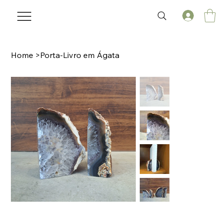
Home
>
Porta-Livro em Ágata
🌟 Welcome to our help center!
Tell us, how can we solve your issue?
Laviz Home Decor