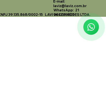
E-mail:
Laviz Home Decor
laviz@laviz.com.br
Online
WhatsApp: 21
CNPJ 39.135.868/0002-15 LAVI DECORACOES LTDA.
964266801
🗓️ Opening Hours: Mon-Fri 9:00 - 16:00