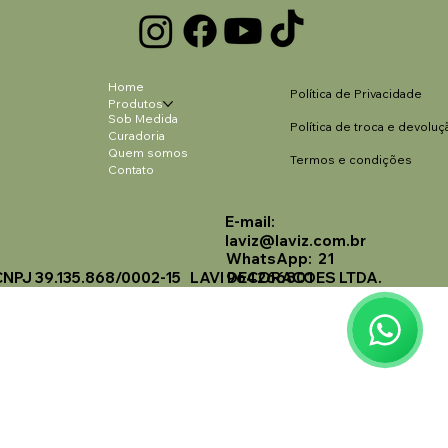
Home
Política de Privacidade
Produtos
Sob Medida
Política de troca e devoluç
Curadoria
Quem somos
Termos e condições
Contato
E-mail:
Laviz Home Decor
laviz@laviz.com.br
Online
WhatsApp: 21
CNPJ 39.135.868/0002-15 LAVI DECORACOES LTDA.
964266801
🗓️ Opening Hours: Mon-Fri 9:00 - 16:00