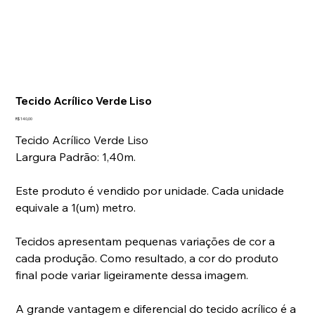
Laviz Home Decor
Tap to chat
Tecido Acrílico Verde Liso
Preço
R$ 140,00
Tecido Acrílico Verde Liso
Largura Padrão: 1,40m.
Este produto é vendido por unidade. Cada unidade
equivale a 1(um) metro.
Tecidos apresentam pequenas variações de cor a
cada produção. Como resultado, a cor do produto
final pode variar ligeiramente dessa imagem.
A grande vantagem e diferencial do tecido acrílico é a