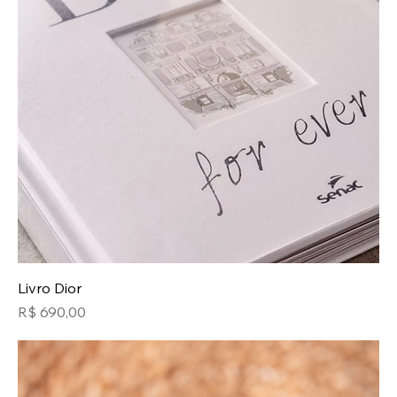
Livro Dior
Preço
R$ 690,00