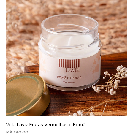
Vela Laviz Frutas Vermelhas e Romã
Preço
R$ 180,00