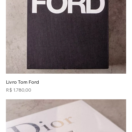
Livro Tom Ford
Preço
R$ 1.780,00