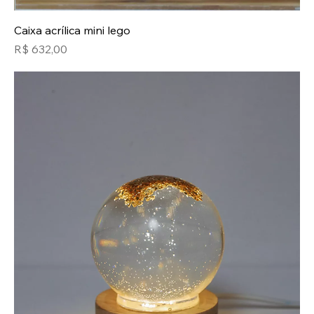
Caixa acrílica mini lego
Preço
R$ 632,00