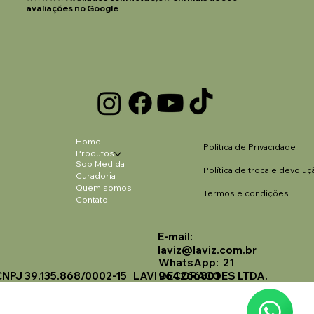
avaliações no Google
Home
Política de Privacidade
Produtos
Sob Medida
Política de troca e devoluç
Curadoria
Quem somos
Termos e condições
Contato
E-mail:
Laviz Home Decor
laviz@laviz.com.br
Online
WhatsApp: 21
🗓️ Opening Hours: Mon-Fri 9:00 - 16:00
CNPJ 39.135.868/0002-15 LAVI DECORACOES LTDA.
964266801