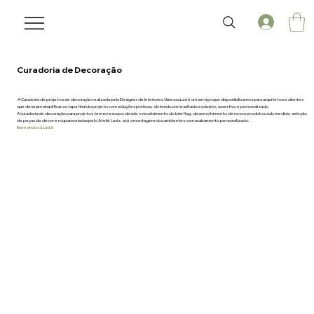
Curadoria de Decoração
A Curadoria de projetos de decoração realizada pela Designer de Interiores Vanessa Lavi é um serviço que disponibilizamos para arquitetos e clientes
que desejam simplificar a etapa final do projeto com soluções práticas, obtendo um resultado exclusivo, assertivo e personalizado.
A curadoria de decoração para projetos tem no escopo desde o recebimento do briefing, desenvolvimento de novos produtos sob medida, seleção
de peças de décor e rouparia criadas pelo Ateliê Laviz, até a montagem dos ambientes com acabamento personalizado.
Bem vindos à Laviz!