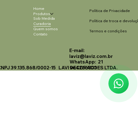
Home
Política de Privacidade
Produtos
Sob Medida
Política de troca e devoluç
Curadoria
Quem somos
Termos e condições
Contato
E-mail:
Laviz Home Decor
laviz@laviz.com.br
Online
WhatsApp: 21
CNPJ 39.135.868/0002-15 LAVI DECORACOES LTDA.
964266801
🗓️ Opening Hours: Mon-Fri 9:00 - 16:00