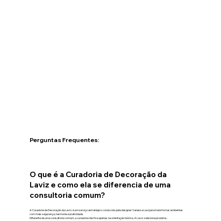
Perguntas Frequentes:
O que é a Curadoria de Decoração da
Laviz e como ela se diferencia de uma
consultoria comum?
A Curadoria de Decoração da Laviz é um serviço estratégico conduzido pela designer Vanessa Lavi para transformar ambientes
com mais segurança, harmonia e praticidade.
Diferente de uma consultoria comum, a curadoria não fica apenas na orientação teórica. A Laviz seleciona produtos,