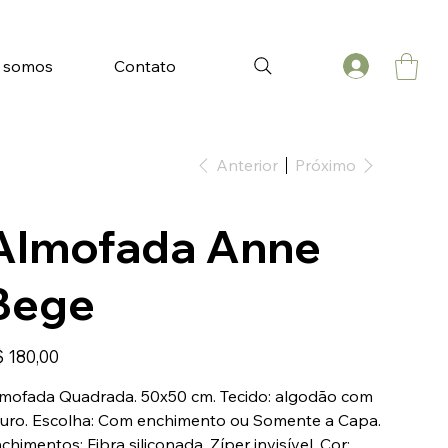
 somos
Contato
Anterior
Próximo
Almofada Anne
Bege
ço
 180,00
mofada Quadrada. 50x50 cm. Tecido: algodão com
uro. Escolha: Com enchimento ou Somente a Capa.
chimentos: Fibra siliconada. Zíper invisível. Cor: