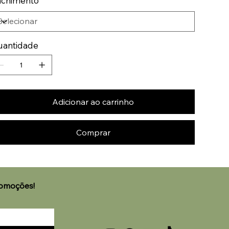
nchimento
uantidade
Adicionar ao carrinho
Comprar
🌟 Welcome to our help
romoções!
center!
Tell us, how can we solve your issue?