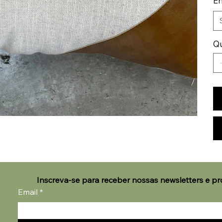
E
Q
Inscreva-se para receber nossas newsletters e p
Email
*