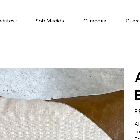
odutos
Sob Medida
Curadoria
Quem
Pre
R$
Al
co
En