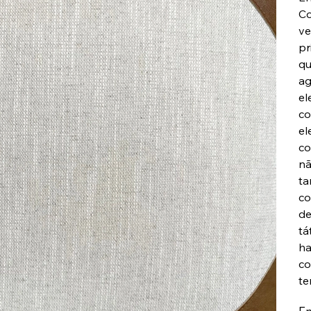
Co
ve
pr
qu
ag
el
co
el
co
nã
ta
co
de
tá
ha
co
te