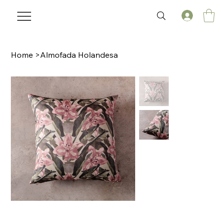
Home
>
Almofada Holandesa
🌟 Welcome to our help center!
Tell us, how can we solve your issue?