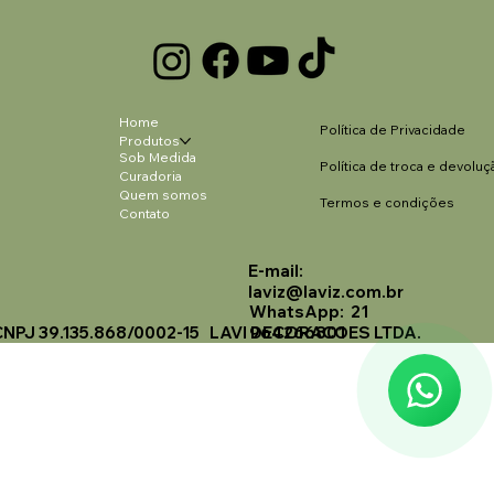
Home
Política de Privacidade
Produtos
Sob Medida
Política de troca e devoluç
Curadoria
Quem somos
Termos e condições
Contato
E-mail:
Laviz Home Decor
laviz@laviz.com.br
Online
WhatsApp: 21
CNPJ 39.135.868/0002-15 LAVI DECORACOES LTDA.
964266801
🗓️ Opening Hours: Mon-Fri 9:00 - 16:00