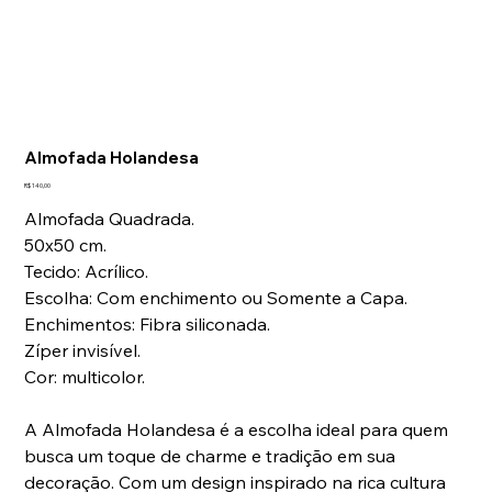
Laviz Home Decor
Tap to chat
Almofada Holandesa
Preço
R$ 140,00
Almofada Quadrada.
50x50 cm.
Tecido: Acrílico.
Escolha: Com enchimento ou Somente a Capa.
Enchimentos: Fibra siliconada.
Zíper invisível.
Cor: multicolor.
A Almofada Holandesa é a escolha ideal para quem
busca um toque de charme e tradição em sua
decoração. Com um design inspirado na rica cultura