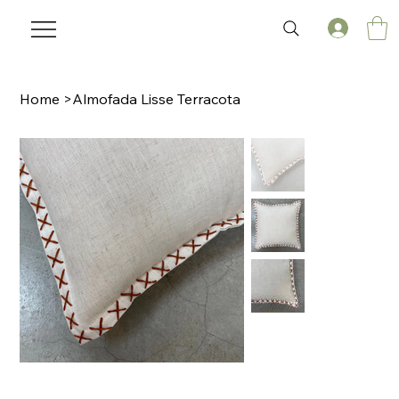
Home
>
Almofada Lisse Terracota
🌟 Welcome to our help center!
Tell us, how can we solve your issue?