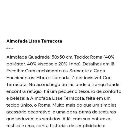
Laviz Home Decor
Tap to chat
Almofada Lisse Terracota
Preço
R$ 180,00
Almofada Quadrada. 50x50 cm. Tecido: Roma (40%
poliéster, 40% viscose e 20% linho). Detalhes em lã.
Escolha: Com enchimento ou Somente a Capa.
Enchimentos: Fibra siliconada. Zíper invisível. Cor:
Terracota. No aconchego do lar, onde a tranquilidade
encontra refúgio, há um pequeno tesouro de conforto
e beleza: a Almofada Lisse Terracota, feita em um
tecido único, o Roma. Muito mais do que um simples
acessório decorativo, é uma obra-prima de texturas
que seduzem os sentidos. A lã, com sua natureza
rústica e crua, conta histórias de simplicidade e