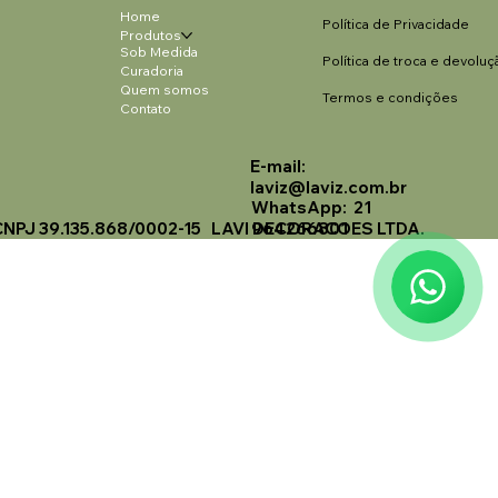
Home
Política de Privacidade
Produtos
Sob Medida
Política de troca e devoluç
Curadoria
Quem somos
Termos e condições
Contato
E-mail:
Laviz Home Decor
laviz@laviz.com.br
Online
WhatsApp: 21
CNPJ 39.135.868/0002-15 LAVI DECORACOES LTDA.
964266801
🗓️ Opening Hours: Mon-Fri 9:00 - 16:00