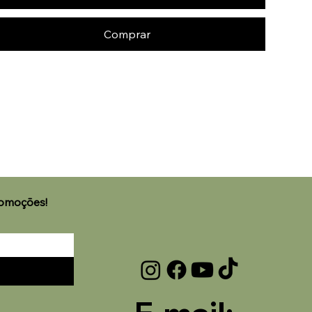
Comprar
🌟 Welcome to our help
romoções!
center!
Tell us, how can we solve your issue?
Laviz Home Decor
Tap to chat