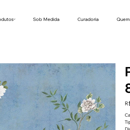
odutos
Sob Medida
Curadoria
Quem
Pre
R$
Ca
Ti
Di