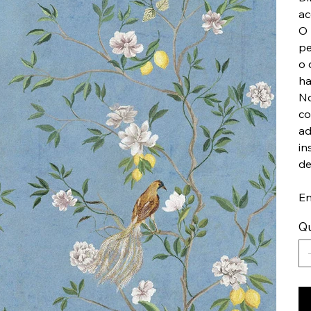
ac
O 
pe
o 
ha
No
co
ad
in
de
En
Q