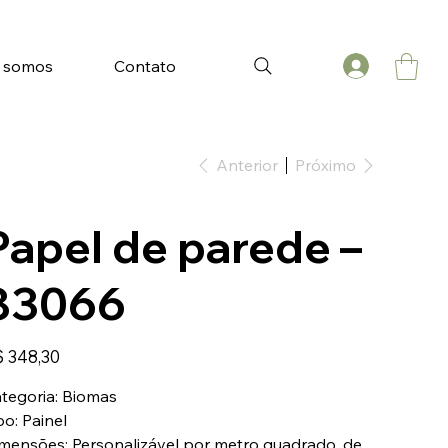
 somos
Contato
Anterior
Próximo
Papel de parede –
83066
ço
 348,30
tegoria: Biomas
po: Painel
mensões: Personalizável por metro quadrado, de