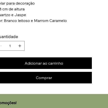
lar para decoração
8 cm de altura
artzo e Jaspe
r: Branco leitoso e Marrom Caramelo
uantidade
Adicionar ao carrinho
Comprar
🌟 Welcome to our help
romoções!