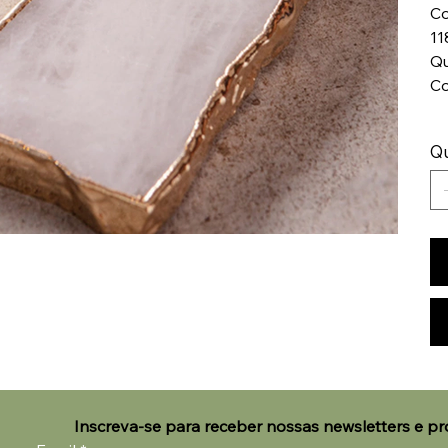
Co
11
Qu
Co
Q
Inscreva-se para receber nossas newsletters e p