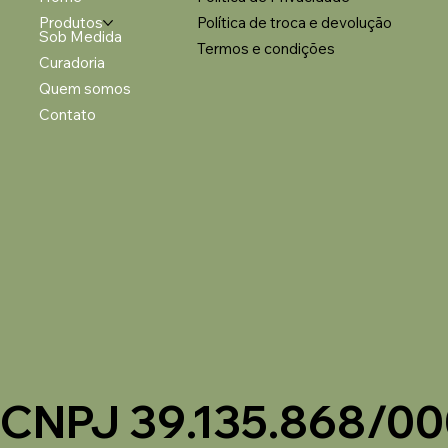
Produtos
Política de troca e devolução
Sob Medida
Termos e condições
Curadoria
Quem somos
Contato
CNPJ 39.135.868/0