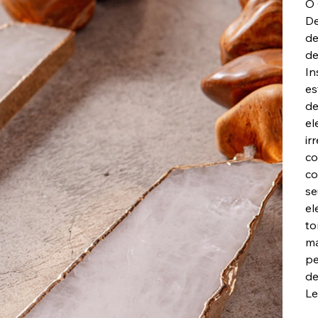
O 
De
de
de
In
es
de
el
ir
co
co
se
el
to
ma
pe
de
Le