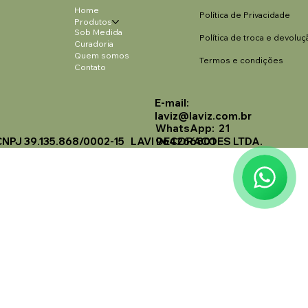
Home
Política de Privacidade
Produtos
Sob Medida
Política de troca e devoluç
Curadoria
Quem somos
Termos e condições
Contato
E-mail:
Laviz Home Decor
laviz@laviz.com.br
Online
WhatsApp: 21
CNPJ 39.135.868/0002-15 LAVI DECORACOES LTDA.
964266801
🗓️ Opening Hours: Mon-Fri 9:00 - 16:00