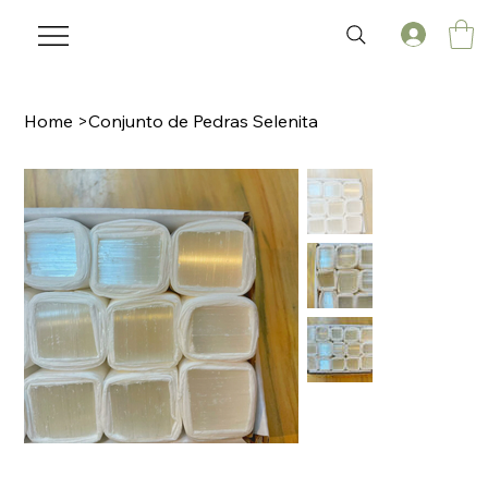
Home
>
Conjunto de Pedras Selenita
🌟 Welcome to our help center!
Tell us, how can we solve your issue?