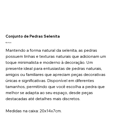
Laviz Home Decor
Tap to chat
Conjunto de Pedras Selenita
Preço
R$ 370,00
Mantendo a forma natural da selenita, as pedras
possuem linhas e texturas naturais que adicionam um
toque minimalista e moderno à decoração. Um
presente ideal para entusiastas de pedras naturais,
amigos ou familiares que apreciam peças decorativas
únicas e significativas. Disponível em diferentes
tamanhos, permitindo que você escolha a pedra que
melhor se adapta ao seu espaço, desde peças
destacadas até detalhes mais discretos.
Medidas na caixa: 20x14x7cm.