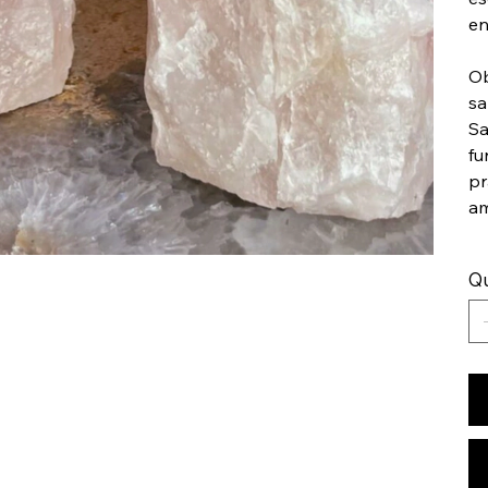
en
Ob
sa
Sa
fu
pr
am
Q