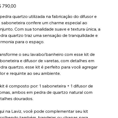
ço
 790,00
pedra quartzo utilizada na fabricação do difusor e
 saboneteira confere um charme especial ao
njunto. Com sua tonalidade suave e textura única, a
dra quartzo traz uma sensação de tranquilidade e
rmonia para o espaço.
ansforme o seu lavabo/banheiro com esse kit de
boneteira e difusor de varetas, com detalhes em
dra quartzo, esse kit é perfeito para você agregar
lor e requinte ao seu ambiente.
kit é composto por: 1 saboneteira + 1 difusor de
omas, ambos em pedra de quartzo natural com
talhes dourados.
ui na Laviz, você pode complementar seu kit
colhendo também, bandejas ou chapas para