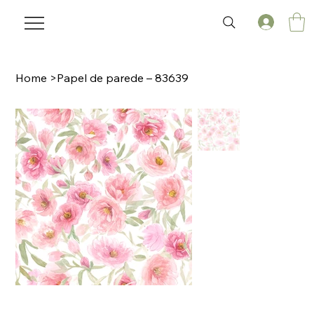
Home
>
Papel de parede – 83639
🌟 Welcome to our help center!
Tell us, how can we solve your issue?