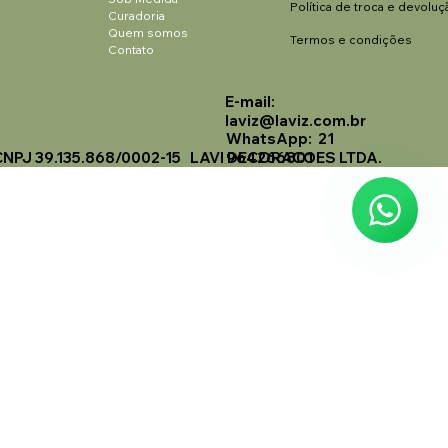
Política de troca e devoluç
Curadoria
Quem somos
Termos e condições
Contato
E-mail:
Laviz Home Decor
laviz@laviz.com.br
Online
WhatsApp: 21
CNPJ 39.135.868/0002-15 LAVI DECORACOES LTDA.
964266801
🗓️ Opening Hours: Mon-Fri 9:00 - 16:00