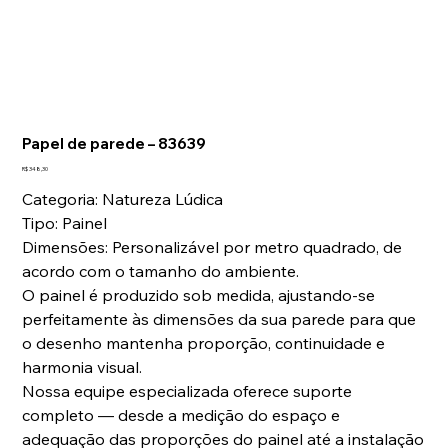
Laviz Home Decor
Tap to chat
Papel de parede – 83639
Preço
R$ 348,30
Categoria: Natureza Lúdica
Tipo: Painel
Dimensões: Personalizável por metro quadrado, de
acordo com o tamanho do ambiente.
O painel é produzido sob medida, ajustando-se
perfeitamente às dimensões da sua parede para que
o desenho mantenha proporção, continuidade e
harmonia visual.
Nossa equipe especializada oferece suporte
completo — desde a medição do espaço e
adequação das proporções do painel até a instalação