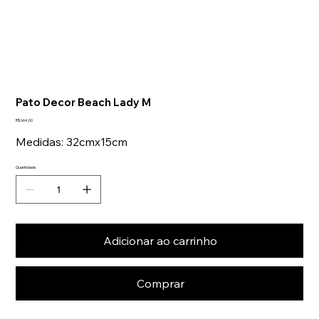
Pato Decor Beach Lady M
Preço
R$ 664,00
Medidas: 32cmx15cm
Quantidade
Adicionar ao carrinho
Comprar