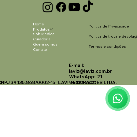
Home
Política de Privacidade
Produtos
Sob Medida
Política de troca e devoluç
Curadoria
Quem somos
Termos e condições
Contato
E-mail:
Laviz Home Decor
laviz@laviz.com.br
Online
WhatsApp: 21
CNPJ 39.135.868/0002-15 LAVI DECORACOES LTDA.
964266801
🗓️ Opening Hours: Mon-Fri 9:00 - 16:00