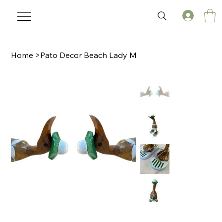
Home
>
Pato Decor Beach Lady M
🌟 Welcome to our help center!
Tell us, how can we solve your issue?
Laviz Home Decor
Tap to chat