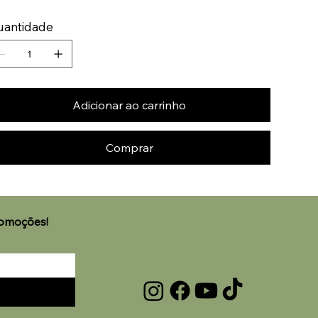
uantidade
Adicionar ao carrinho
Comprar
🌟 Welcome to our help
romoções!
center!
Tell us, how can we solve your issue?
Laviz Home Decor