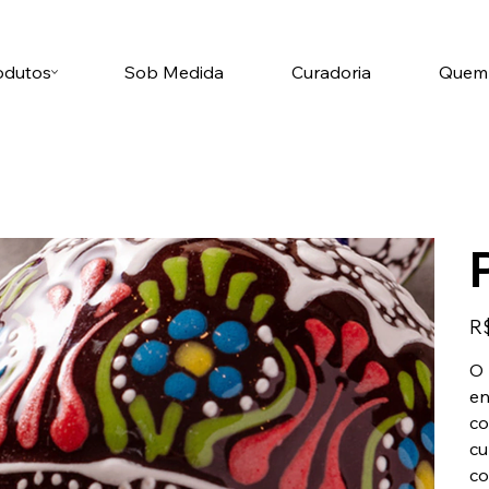
odutos
Sob Medida
Curadoria
Quem
Pre
R$
O 
en
co
cu
co