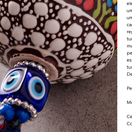
el
um
um
ca
re
tu
ma
pe
es
tu
De
Pe
Me
Ce
Co