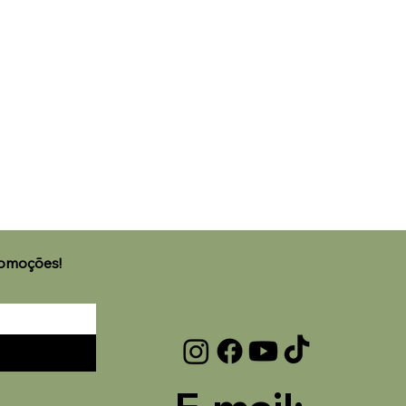
🌟 Welcome to our help
romoções!
center!
Tell us, how can we solve your issue?
Laviz Home Decor
Tap to chat