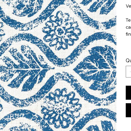
Ve
Te
ca
fi
Q