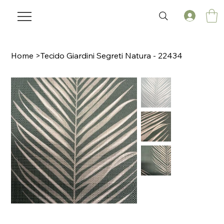
Home
>
Tecido Giardini Segreti Natura - 22434
🌟 Welcome to our help center!
Tell us, how can we solve your issue?
Laviz Home Decor