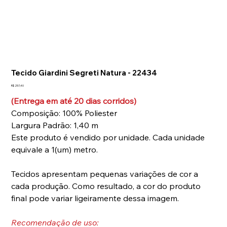
Tap to chat
Tecido Giardini Segreti Natura - 22434
Preço
R$ 257,40
(Entrega em até 20 dias corridos)
Composição: 100% Poliester
Largura Padrão: 1,40 m
Este produto é vendido por unidade. Cada unidade
equivale a 1(um) metro.
Tecidos apresentam pequenas variações de cor a
cada produção. Como resultado, a cor do produto
final pode variar ligeiramente dessa imagem.
Recomendação de uso: