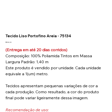
Tap to chat
Tecido Liso Portofino Areia - 75134
Preço
R$ 361,40
(Entrega em até 20 dias corridos)
Composição: 100% Poliamida Tintos em Massa
Largura Padrão: 1,40 m
Este produto é vendido por unidade. Cada unidade
equivale a 1(um) metro.
Tecidos apresentam pequenas variações de cor a
cada produção. Como resultado, a cor do produto
final pode variar ligeiramente dessa imagem.
Recomendação de uso: