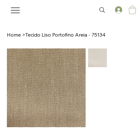
Home
>
Tecido Liso Portofino Areia - 75134
🌟 Welcome to our help center!
Tell us, how can we solve your issue?
Laviz Home Decor