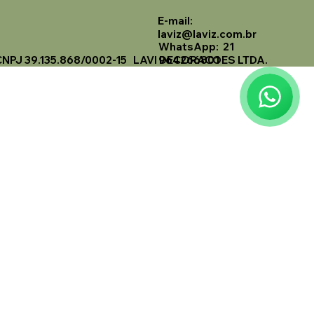
E-mail:
Laviz Home Decor
laviz@laviz.com.br
Online
WhatsApp: 21
CNPJ 39.135.868/0002-15 LAVI DECORACOES LTDA.
964266801
🗓️ Opening Hours: Mon-Fri 9:00 - 16:00