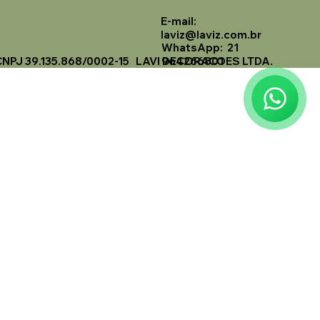
E-mail:
Laviz Home Decor
laviz@laviz.com.br
Online
WhatsApp: 21
CNPJ 39.135.868/0002-15 LAVI DECORACOES LTDA.
964266801
🗓️ Opening Hours: Mon-Fri 9:00 - 16:00