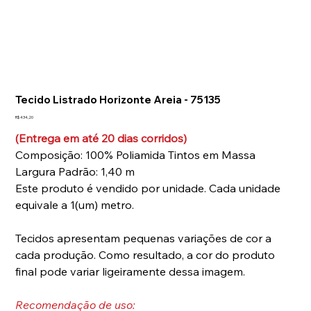
Tap to chat
Tecido Listrado Horizonte Areia - 75135
Preço
R$ 434,20
(Entrega em até 20 dias corridos)
Composição: 100% Poliamida Tintos em Massa
Largura Padrão: 1,40 m
Este produto é vendido por unidade. Cada unidade
equivale a 1(um) metro.
Tecidos apresentam pequenas variações de cor a
cada produção. Como resultado, a cor do produto
final pode variar ligeiramente dessa imagem.
Recomendação de uso: