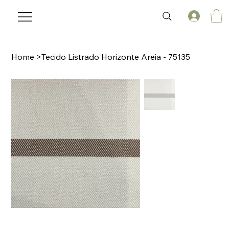
Home
>
Tecido Listrado Horizonte Areia - 75135
🌟 Welcome to our help center!
Tell us, how can we solve your issue?
Laviz Home Decor