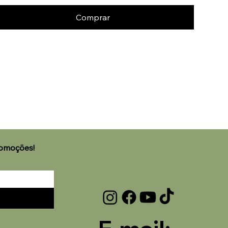
Comprar
🌟 Welcome to our help
romoções!
center!
Tell us, how can we solve your issue?
Laviz Home Decor
Tap to chat