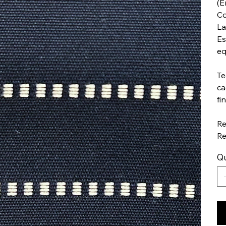
(E
Co
La
Es
eq
Te
ca
fi
Re
Re
Q