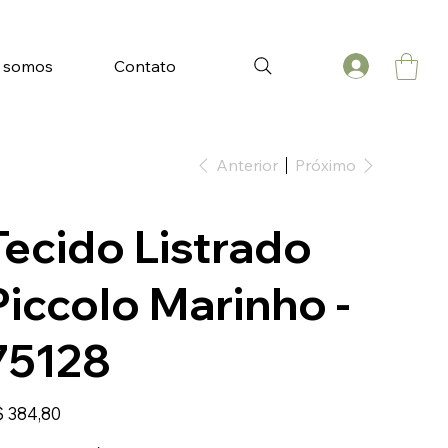
 somos
Contato
Anterior
Próximo
Tecido Listrado
Piccolo Marinho -
75128
ço
 384,80