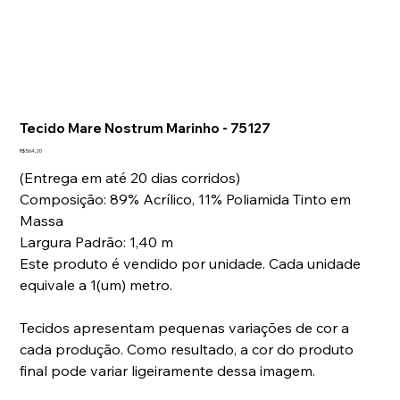
Laviz Home Decor
Tap to chat
Tecido Mare Nostrum Marinho - 75127
Preço
R$ 564,20
(Entrega em até 20 dias corridos)
Composição: 89% Acrílico, 11% Poliamida Tinto em
Massa
Largura Padrão: 1,40 m
Este produto é vendido por unidade. Cada unidade
equivale a 1(um) metro.
Tecidos apresentam pequenas variações de cor a
cada produção. Como resultado, a cor do produto
final pode variar ligeiramente dessa imagem.