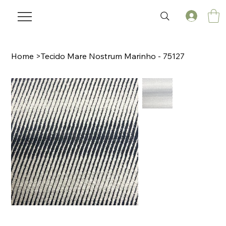
Home
>
Tecido Mare Nostrum Marinho - 75127
🌟 Welcome to our help center!
Tell us, how can we solve your issue?