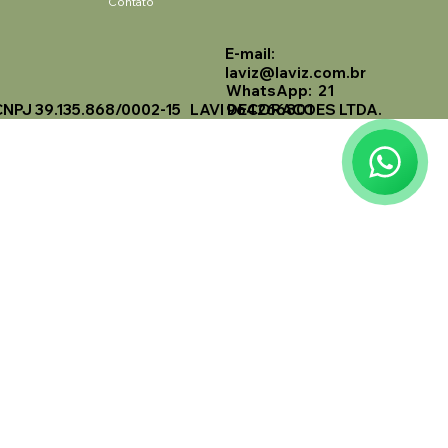
Contato
E-mail:
Laviz Home Decor
laviz@laviz.com.br
Online
WhatsApp: 21
CNPJ 39.135.868/0002-15 LAVI DECORACOES LTDA.
964266801
🗓️ Opening Hours: Mon-Fri 9:00 - 16:00